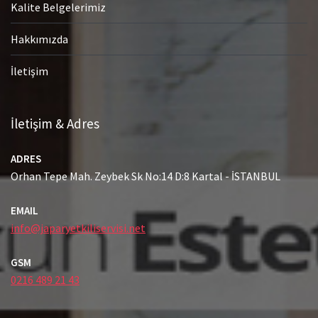
Kalite Belgelerimiz
Hakkımızda
İletişim
İletişim & Adres
ADRES
Orhan Tepe Mah. Zeybek Sk No:14 D:8 Kartal - İSTANBUL
EMAIL
info@japaryetkiliservisi.net
GSM
0216 489 21 43