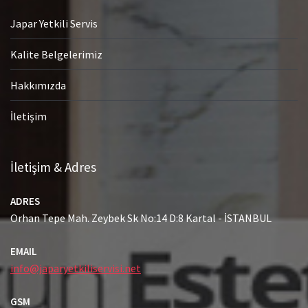
Japar Yetkili Servis
Kalite Belgelerimiz
Hakkımızda
İletişim
İletişim & Adres
ADRES
Orhan Tepe Mah. Zeybek Sk No:14 D:8 Kartal - İSTANBUL
EMAIL
info@japaryetkiliservisi.net
GSM