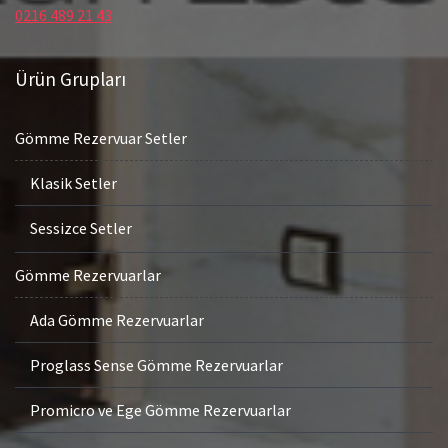
0216 489 21 43
Ürün Grupları
Gömme Rezervuar Setler
Klasik Setler
Sessizce Setler
Gömme Rezervuarlar
Ada Gömme Rezervuarlar
Proglass Sense Gömme Rezervuarlar
Promicro ve Ege Gömme Rezervuarlar