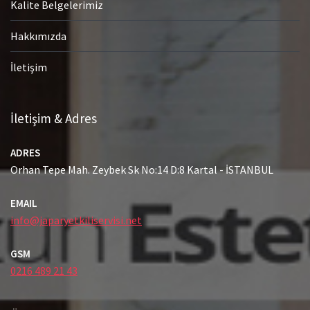
Kalite Belgelerimiz
Hakkımızda
İletişim
İletişim & Adres
ADRES
Orhan Tepe Mah. Zeybek Sk No:14 D:8 Kartal - İSTANBUL
EMAIL
info@japaryetkiliservisi.net
GSM
0216 489 21 43