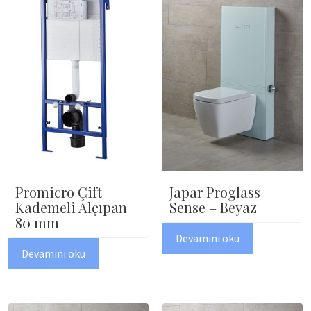
Promicro Çift
Japar Proglass
Kademeli Alçıpan
Sense – Beyaz
80 mm
Devamını oku
Devamını oku