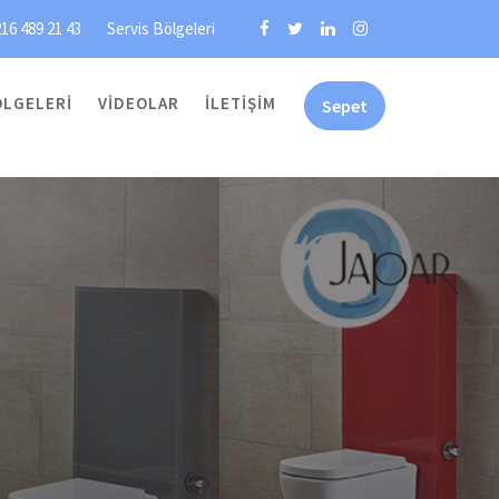
16 489 21 43
Servis Bölgeleri
ÖLGELERI
VIDEOLAR
İLETIŞIM
Sepet