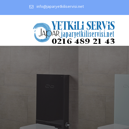
Skip
info@japaryetkiliservisi.net
to
content