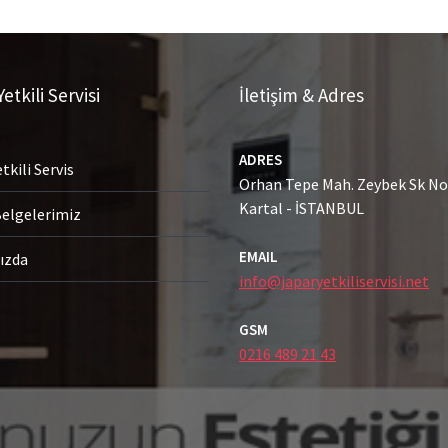
etkili Servisi
İletişim & Adres
ADRES
tkili Servis
Orhan Tepe Mah. Zeybek Sk No:
Kartal - İSTANBUL
Belgelerimiz
EMAIL
ızda
info@japaryetkiliservisi.net
GSM
0216 489 21 43