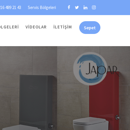
16 489 21 43
Servis Bölgeleri
ÖLGELERI
VIDEOLAR
İLETIŞIM
Sepet