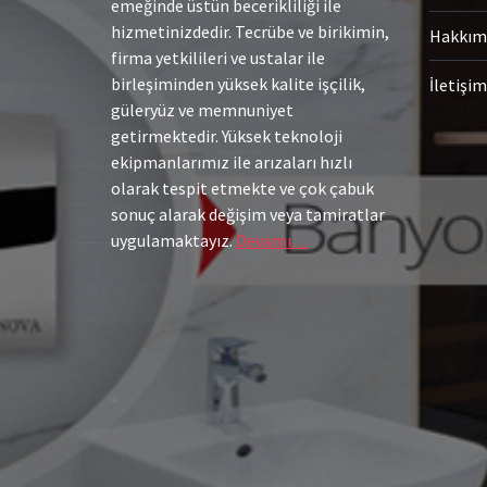
emeğinde üstün becerikliliği ile
hizmetinizdedir. Tecrübe ve birikimin,
Hakkım
firma yetkilileri ve ustalar ile
birleşiminden yüksek kalite işçilik,
İletişim
güleryüz ve memnuniyet
getirmektedir. Yüksek teknoloji
ekipmanlarımız ile arızaları hızlı
olarak tespit etmekte ve çok çabuk
sonuç alarak değişim veya tamiratlar
uygulamaktayız.
Devamı…