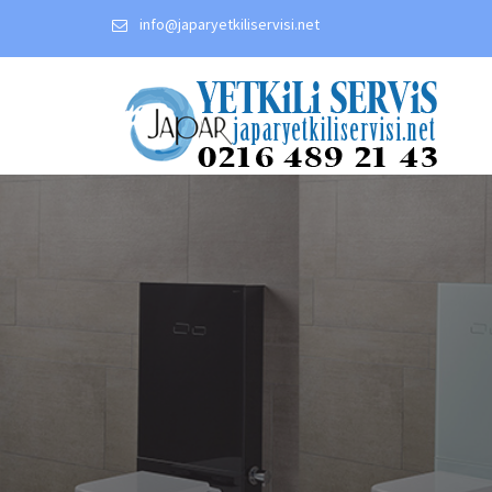
Skip
info@japaryetkiliservisi.net
to
content