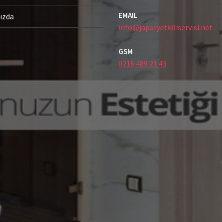
EMAIL
ızda
info@japaryetkiliservisi.net
GSM
0216 489 21 43