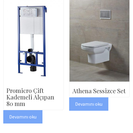
Promicro Çift
Athena Sessizce Set
Kademeli Alçıpan
80 mm
Devamını oku
Devamını oku