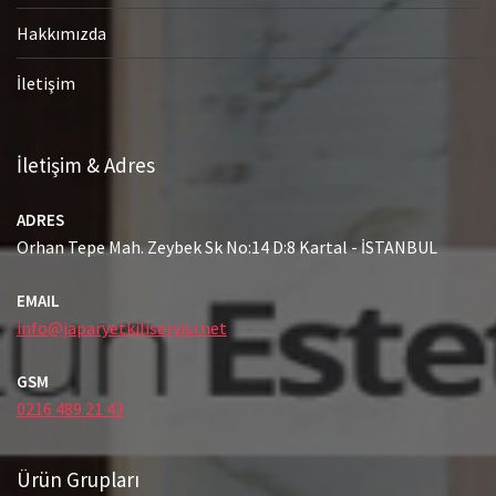
Hakkımızda
İletişim
İletişim & Adres
ADRES
Orhan Tepe Mah. Zeybek Sk No:14 D:8 Kartal - İSTANBUL
EMAIL
info@japaryetkiliservisi.net
GSM
0216 489 21 43
Ürün Grupları