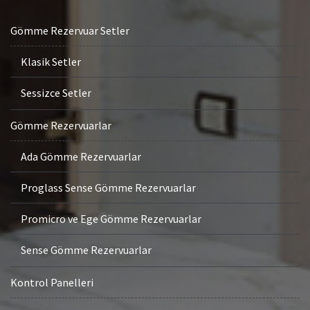
Gömme Rezervuar Setler
Klasik Setler
Sessizce Setler
Gömme Rezervuarlar
Ada Gömme Rezervuarlar
Proglass Sense Gömme Rezervuarlar
Promicro ve Ege Gömme Rezervuarlar
Sense Gömme Rezervuarlar
Kontrol Panelleri