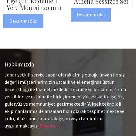
Ege Çift Kademeli
Athena Sessizce Set
Yere Montaj 120 mm
Devamını oku
Devamını oku
Hakkımızda
Japar yetkili servis, Japar olarak almış olduğu ünvan ile siz
değerli müşterilerimizin ustalık ve el emeğinde üstün
becerikliliği ile hizmetinizdedir. Tecrübe ve birikimin, firma
yetkilileri ve ustalar ile birleşiminden yüksek kalite işçilik,
güleryüz ve memnuniyet getirmektedir. Yüksek teknoloji
ekipmanlarımız ile arızaları hızlı olarak tespit etmekte ve
çok çabuk sonuç alarak değişim veya tamiratlar
uygulamaktayız.
Devamı…