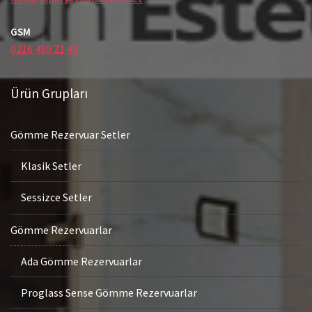
GSM
0216 489 21 43
Ürün Grupları
Gömme Rezervuar Setler
Klasik Setler
Sessizce Setler
Gömme Rezervuarlar
Ada Gömme Rezervuarlar
Proglass Sense Gömme Rezervuarlar