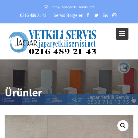
Skip
info@japaryetkiliservisi.net
to
0216 489 21 43
Servis Bölgeleri
content
Ürünler