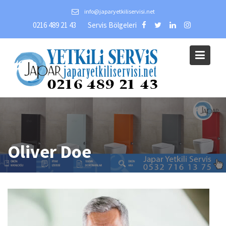
Skip
info@japaryetkiliservisi.net
to
0216 489 21 43
Servis Bölgeleri
content
Oliver Doe