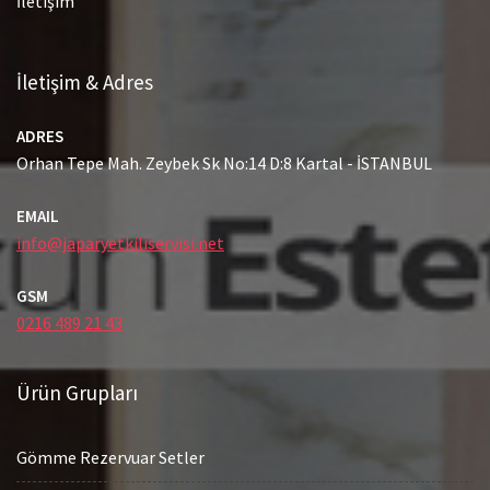
İletişim
İletişim & Adres
ADRES
Orhan Tepe Mah. Zeybek Sk No:14 D:8 Kartal - İSTANBUL
EMAIL
info@japaryetkiliservisi.net
GSM
0216 489 21 43
Ürün Grupları
Gömme Rezervuar Setler