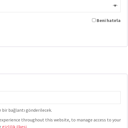
Beni hatırla
 bir bağlantı gönderilecek.
r experience throughout this website, to manage access to your
ur
gizlilik ilkesi
.