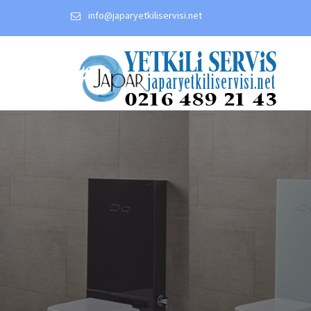
Skip
info@japaryetkiliservisi.net
to
content