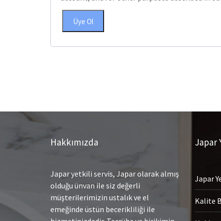
Üye Ol
Hakkımızda
Japar Y
Japar yetkili servis, Japar olarak almış
Japar Ye
olduğu ünvan ile siz değerli
müşterilerimizin ustalık ve el
Kalite 
emeğinde üstün becerikliliği ile