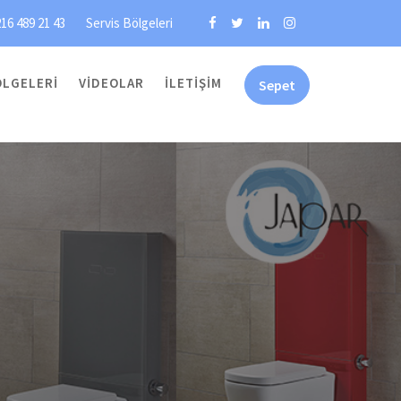
16 489 21 43
Servis Bölgeleri
ÖLGELERI
VIDEOLAR
İLETIŞIM
Sepet