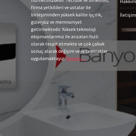
hizmetinizdedir. Tecrübe ve birikimin,
Hakkım
firma yetkilileri ve ustalar ile
birleşiminden yüksek kalite işçilik,
İletişim
güleryüz ve memnuniyet
getirmektedir. Yüksek teknoloji
ekipmanlarımız ile arızaları hızlı
olarak tespit etmekte ve çok çabuk
sonuç alarak değişim veya tamiratlar
uygulamaktayız.
Devamı…