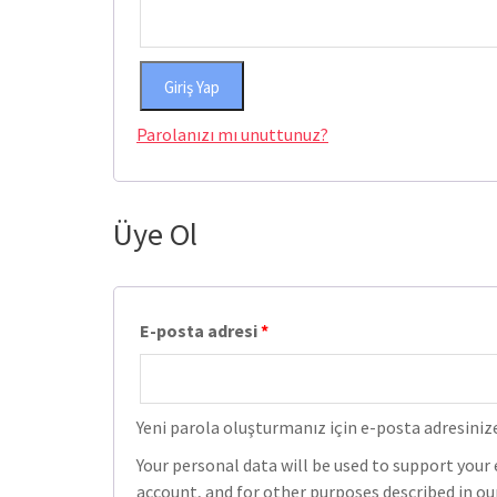
Giriş Yap
Parolanızı mı unuttunuz?
Üye Ol
E-posta adresi
*
Yeni parola oluşturmanız için e-posta adresinize
Your personal data will be used to support you
account, and for other purposes described in o