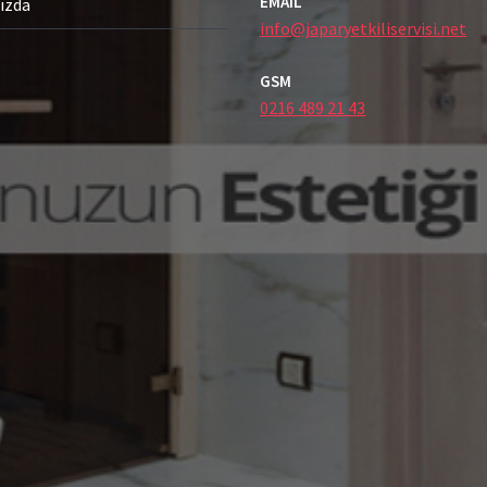
EMAIL
ızda
info@japaryetkiliservisi.net
GSM
0216 489 21 43