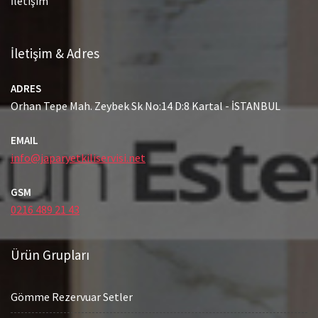
İletişim
İletişim & Adres
ADRES
Orhan Tepe Mah. Zeybek Sk No:14 D:8 Kartal - İSTANBUL
EMAIL
info@japaryetkiliservisi.net
GSM
0216 489 21 43
Ürün Grupları
Gömme Rezervuar Setler