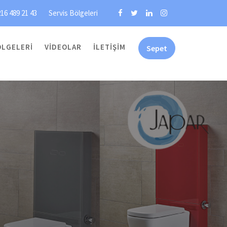
16 489 21 43
Servis Bölgeleri
ÖLGELERI
VIDEOLAR
İLETIŞIM
Sepet