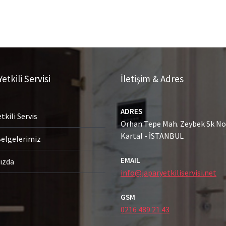
etkili Servisi
İletişim & Adres
ADRES
tkili Servis
Orhan Tepe Mah. Zeybek Sk No:
Kartal - İSTANBUL
Belgelerimiz
EMAIL
ızda
info@japaryetkiliservisi.net
GSM
0216 489 21 43