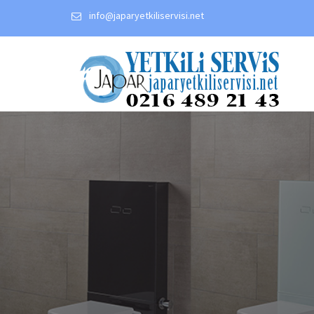
Skip
info@japaryetkiliservisi.net
to
content